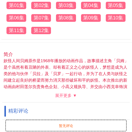
第01集
第02集
第03集
第04集
第05集
第06集
第07集
第08集
第09集
第10集
第11集
第12集
简介
妖怪人间贝姆原作是1968年播放的动画作品，故事描述主角「贝姆」
是个虽然有着丑陋的外表、却有着正义之心的妖怪人，梦想是成为人
类的他与伙伴「贝拉」及「贝罗」一起行动，并为了在人类与妖怪之
间建立起良好的桥梁而努力消灭那些破坏和平的妖怪。本次推出的新
动画由村田莲尔负责角色企划、小高义规执导、并交由小西克幸饰演
贝姆、M・A・O 饰演贝拉、小野贤章饰演贝罗的全新作品。
展开更多 ▼
精彩评论
暂无评论