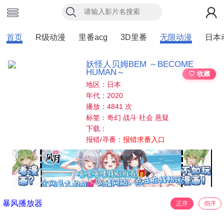
首页
R级动漫
里番acg
3D里番
无限动漫
日本
妖怪人贝姆BEM ～BECOME
HUMAN～
♡ 收藏
地区：日本
年代：2020
播放：4841 次
标签：奇幻 战斗 社会 悬疑
下载：
报错/寻番：
报错求番入口
暴风播放器
正序
倒序